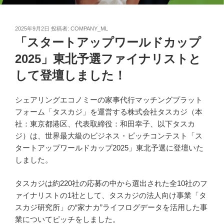
投
2025年9月2日
投稿者:
COMPANY_ML
稿
「スタートアップワールドカップ
日:
2025」東北予選ファイナリストと
して登壇しました！
シェアリングエコノミーの家事代行マッチングプラット
フォーム「タスカジ」を運営する株式会社タスカジ（本
社：東京都港区、代表取締役：和田幸子、以下タスカ
ジ）は、世界最大級のビジネス・ピッチコンテスト「ス
タートアップワールドカップ2025」東北予選に登壇いた
しました。
タスカジは約220社の応募の中から選出された全10社のフ
ァイナリストの1社として、タスカジの法人向け事業「タ
スカジ研究所」の“家ナカ”ライフログデータを活用した事
業についてピッチをしました。