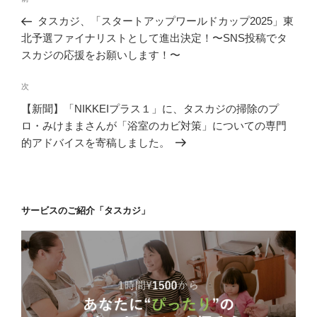
稿
の
タスカジ、「スタートアップワールドカップ2025」東
ナ
投
北予選ファイナリストとして進出決定！〜SNS投稿でタ
ビ
稿
スカジの応援をお願いします！〜
ゲ
次
次
ー
の
シ
【新聞】「NIKKEIプラス１」に、タスカジの掃除のプ
投
ロ・みけままさんが「浴室のカビ対策」についての専門
ョ
稿
的アドバイスを寄稿しました。
ン
サービスのご紹介「タスカジ」