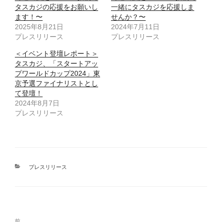
タスカジの応援をお願いし
一緒にタスカジを応援しま
ます！〜
せんか？〜
2025年8月21日
2024年7月11日
プレスリリース
プレスリリース
＜イベント登壇レポート＞
タスカジ、「スタートアッ
プワールドカップ2024」東
京予選ファイナリストとし
て登壇！
2024年8月7日
プレスリリース
カ
プレスリリース
テ
ゴ
リ
ー
投
前
前