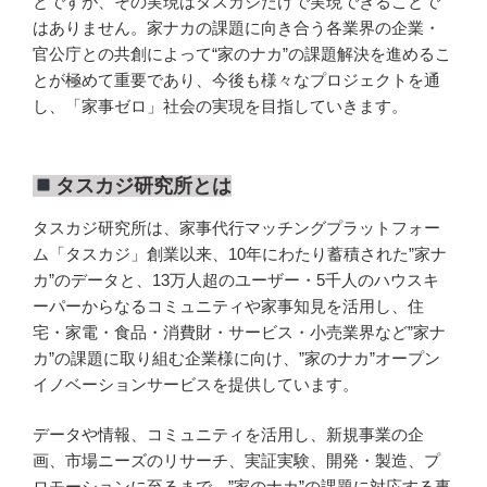
とですが、その実現はタスカジだけで実現できることで
はありません。家ナカの課題に向き合う各業界の企業・
官公庁との共創によって“家のナカ”の課題解決を進めるこ
とが極めて重要であり、今後も様々なプロジェクトを通
し、「家事ゼロ」社会の実現を目指していきます。
タスカジ研究所とは
タスカジ研究所は、家事代行マッチングプラットフォー
ム「タスカジ」創業以来、10年にわたり蓄積された”家ナ
カ”のデータと、13万人超のユーザー・5千人のハウスキ
ーパーからなるコミュニティや家事知見を活用し、住
宅・家電・食品・消費財・サービス・小売業界など”家ナ
カ”の課題に取り組む企業様に向け、”家のナカ”オープン
イノベーションサービスを提供しています。
データや情報、コミュニティを活用し、新規事業の企
画、市場ニーズのリサーチ、実証実験、開発・製造、プ
ロモーションに至るまで、”家のナカ”の課題に対応する事