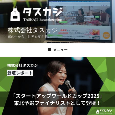
コ
ン
テ
ン
ツ
株式会社タスカジ
へ
家の中から、世界を変える。
ス
キ
メニュー
ッ
プ