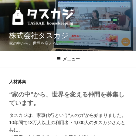
コ
ン
テ
ン
ツ
株式会社タスカジ
へ
家の中から、世界を変える。
ス
キ
メニュー
ッ
プ
人材募集
“家の中”から、世界を変える仲間を募集し
ています。
タスカジは、家事代行という“人の力”から始まりました。
10年間で13万人以上の利用者・4,000人のタスカジさんと
共に、