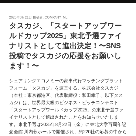
投
2025年8月21日
投稿者:
COMPANY_ML
稿
タスカジ、「スタートアップワー
日:
ルドカップ2025」東北予選ファイ
ナリストとして進出決定！〜SNS
投稿でタスカジの応援をお願いし
ます！〜
シェアリングエコノミーの家事代行マッチングプラット
フォーム「タスカジ」を運営する、株式会社タスカジ
（本社：東京都港区、代表取締役：和田幸子、以下タス
カジ）は、世界最大級のビジネス・ピッチコンテスト
「スタートアップワールドカップ2025」の東北予選ファ
イナリストとして選出されたことをお知らせいたしま
す。東北予選は2025年8月22日（金）に東北大学百周年記
念会館 川内萩ホールで開催され、約220社の応募の中から