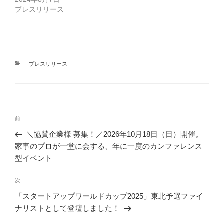
プレスリリース
カ
プレスリリース
テ
ゴ
リ
ー
投
前
前
稿
の
＼協賛企業様 募集！／2026年10月18日（日）開催。
ナ
投
家事のプロが一堂に会する、年に一度のカンファレンス
ビ
稿
型イベント
ゲ
次
次
ー
の
シ
「スタートアップワールドカップ2025」東北予選ファイ
投
ナリストとして登壇しました！
ョ
稿