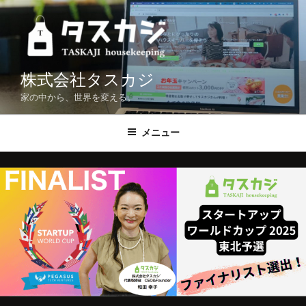
コ
ン
テ
ン
ツ
株式会社タスカジ
へ
家の中から、世界を変える。
ス
キ
メニュー
ッ
プ