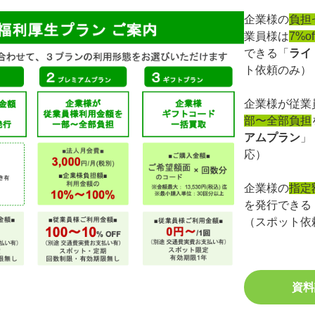
企業様の
負担
業員様は
7%of
できる「
ライ
ト依頼のみ）
企業様が従業
部〜全部負担
アムプラン
」
応）
企業様の
指定
を発行できる
（スポット依
資料