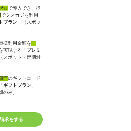
ゼロ
で導入でき、従
f
でタスカジを利用
トプラン
」（スポッ
員様利用金額を
一
を実現する「
プレミ
（スポット・定期対
額面
のギフトコード
「
ギフトプラン
」
頼のみ）
請求をする