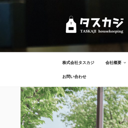
コ
ン
テ
ン
ツ
へ
ス
キ
ッ
株式会社タスカジ
会社概要
プ
お問い合わせ