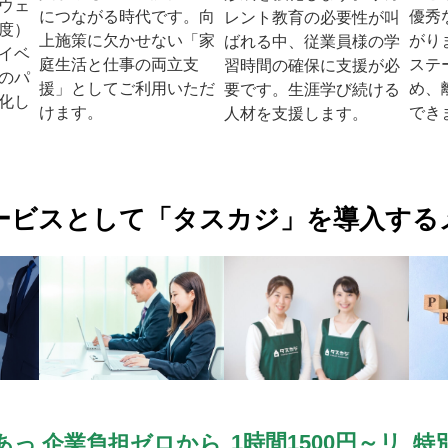
ウェ
優秀
につながる時代です。向
レント教育の必要性が叫
度）
がり
上施策に欠かせない「家
ばれる中、従業員様の学
イベ
ステ
庭生活と仕事の両立支
習時間の確保に支援が必
のパ
め、
援」としてご利用いただ
要です。生涯学び続ける
化し
でき
けます。
人材を支援します。
ービスとして「タスカジ」を導入する
1時間1500円～リ
あっ
企業負担ゼロから
特