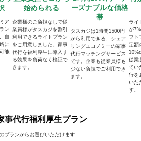
ーズナブルな価格
択
始められる
帯
ミア
企業様のご負担なしで従
ライ
ラン
業員様がタスカジを割引
が7
タスカジは1時間1500円
、自
利用できるライトプラン
フト
から利用できる、シェア
略に
をご用意しました。家事
定額
リングエコノミーの家事
可能
代行を福利厚生に導入す
10%
代行マッチングサービス
る効果を負荷なく検証で
従業
です。企業も従業員様も
きます。
てい
少ない負担でご利用でき
行を
ます。
いた
す。
家事代行福利厚生プラン
のプランからお選びいただけます