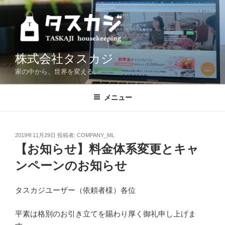
コ
ン
テ
ン
ツ
株式会社タスカジ
へ
家の中から、世界を変える。
ス
キ
メニュー
ッ
プ
投
2019年11月29日
投稿者:
COMPANY_ML
稿
【お知らせ】料金体系変更とキャ
日:
ンペーンのお知らせ
タスカジユーザー（依頼者様）各位
平素は格別のお引き立てを賜わり厚く御礼申し上げま