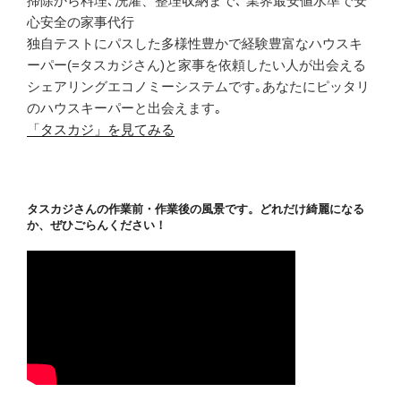
掃除から料理､洗濯、整理収納まで､ 業界最安値水準で安
心安全の家事代行
独自テストにパスした多様性豊かで経験豊富なハウスキ
ーパー(=タスカジさん)と家事を依頼したい人が出会える
シェアリングエコノミーシステムです｡あなたにピッタリ
のハウスキーパーと出会えます｡
「タスカジ」を見てみる
タスカジさんの作業前・作業後の風景です。どれだけ綺麗になる
か、ぜひごらんください！