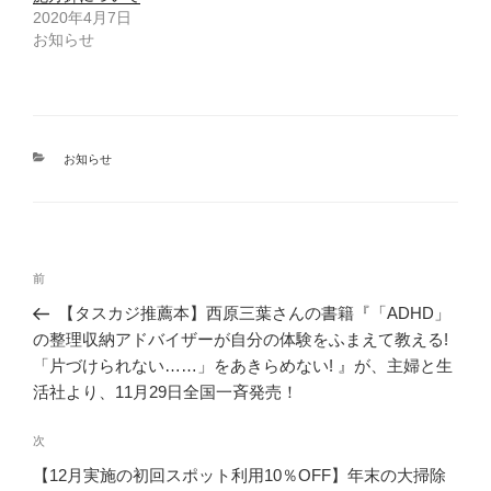
2020年4月7日
お知らせ
カ
お知らせ
テ
ゴ
リ
ー
投
前
前
稿
の
【タスカジ推薦本】西原三葉さんの書籍『「ADHD」
ナ
投
の整理収納アドバイザーが自分の体験をふまえて教える!
ビ
稿
「片づけられない……」をあきらめない! 』が、主婦と生
ゲ
活社より、11月29日全国一斉発売！
ー
次
次
シ
の
【12月実施の初回スポット利用10％OFF】年末の大掃除
ョ