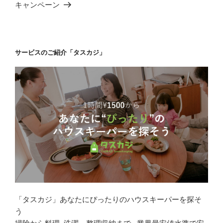
投
キャンペーン
ン
稿
サービスのご紹介「タスカジ」
「タスカジ」あなたにぴったりのハウスキーパーを探そ
う