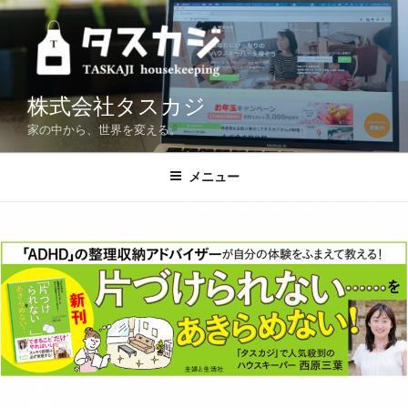
コ
ン
テ
ン
ツ
株式会社タスカジ
へ
家の中から、世界を変える。
ス
キ
メニュー
ッ
プ