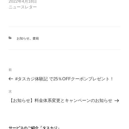
2022年4月18日
ニュースレター
カ
お知らせ
、
書籍
テ
ゴ
リ
ー
投
前
前
稿
の
#タスカジ体験記 で25％OFFクーポンプレゼント！
ナ
投
ビ
稿
次
次
ゲ
の
【お知らせ】料金体系変更とキャンペーンのお知らせ
投
ー
稿
シ
ョ
サービスのご紹介「タスカジ」