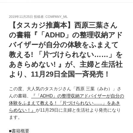
投
2019年11月25日
投稿者:
COMPANY_ML
稿
【タスカジ推薦本】西原三葉さん
日:
の書籍『「ADHD」の整理収納アド
バイザーが自分の体験をふまえて
教える! 「片づけられない……」を
あきらめない! 』が、主婦と生活社
より、11月29日全国一斉発売！
この度、大人気のタスカジさん「西原 三葉（みわ）」さ
んの書籍、
『「ADHD」の整理収納アドバイザーが自分の
体験をふまえて教える！「片づけられない……」をあき
らめない！』
が11月29日に主婦と生活社より発売になり
ます。
■書籍概要