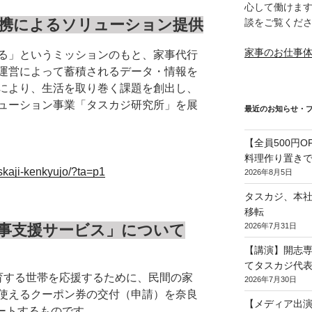
心して働けま
携によるソリューション提供
談をご覧くだ
家事のお仕事
る」というミッションのもと、家事代行
運営によって蓄積されるデータ・情報を
により、生活を取り巻く課題を創出し、
ューション事業「タスカジ研究所」を展
最近のお知らせ・
【全員500円
料理作り置き
taskaji-kenkyujo/?ta=p1
2026年8月5日
タスカジ、本社を
移転
2026年7月31日
事支援サービス」について
【講演】開志
てタスカジ代表
育する世帯を応援するために、民間の家
2026年7月30日
使えるクーポン券の交付（申請）を奈良
【メディア出演
タートするものです。