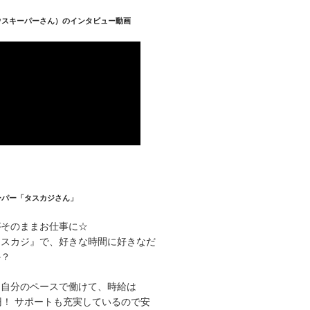
ウスキーパーさん）のインタビュー動画
ーパー「タスカジさん」
がそのままお仕事に☆
タスカジ』で、好きな時間に好きなだ
か？
て自分のペースで働けて、時給は
000円！ サポートも充実しているので安