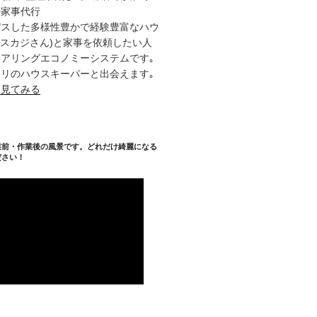
の家事代行
パスした多様性豊かで経験豊富なハウ
タスカジさん)と家事を依頼したい人
アリングエコノミーシステムです｡
リのハウスキーパーと出会えます｡
を見てみる
業前・作業後の風景です。どれだけ綺麗になる
ださい！