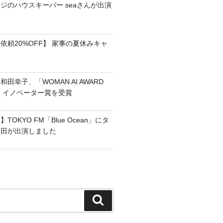
ジのハウスキーパー seaさんが出演
依頼20%OFF】 家事の夏休みキャ
田幸子、「WOMAN AI AWARD
フ・イノベーター賞を受賞
OKYO FM「Blue Ocean」にタ
和田が出演しました
検
索