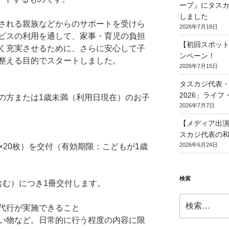
ープ』にタスカ
しました
される親族などからのサポートを受けら
2026年7月18日
ビスの利用を通して、家事・育児の負担
【初回スポット
く充実させるために、さらに安心して子
ンペーン！
整える目的でスタートしました。
2026年7月15日
タスカジ代表・和
2026」ライ
の方または1歳未満（利用日現在）のお子
2026年7月7日
【メディア出演】T
スカジ代表の
2026年6月24日
円×20枚）を交付（有効期限：こどもが1歳
検索
含む）につき1冊交付します。
検
代行が実施できること
索:
い物など。日常的に行う程度の内容に限