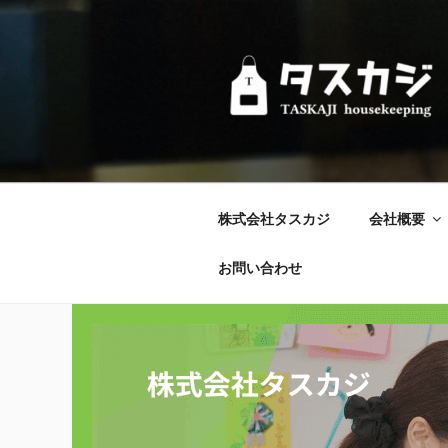
コ
ン
テ
ン
ツ
へ
ス
キ
ッ
株式会社タスカジ
会社概要
プ
お問い合わせ