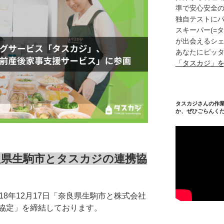
準で安心安全
独自テストに
スキーパー(=
が出会えるシェ
あなたにピッタ
「タスカジ」
タスカジさんの作
か、ぜひごらんく
奈良県生駒市とタスカジの連携協
18年12月17日「奈良県生駒市と株式会社
協定」を締結しております。