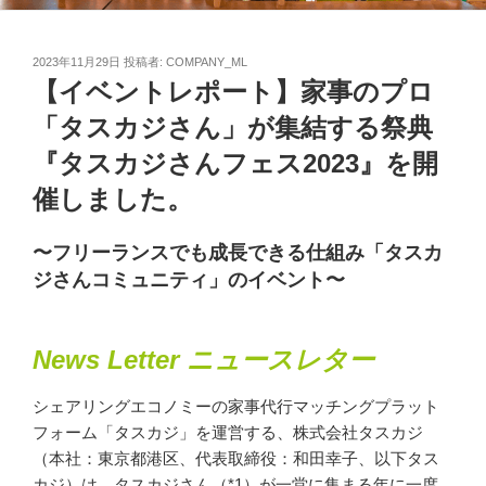
投
2023年11月29日
投稿者:
COMPANY_ML
稿
【イベントレポート】家事のプロ
日:
「タスカジさん」が集結する祭典
『タスカジさんフェス2023』を開
催しました。
〜フリーランスでも成長できる仕組み「タスカ
ジさんコミュニティ」のイベント〜
News Letter ニュースレター
シェアリングエコノミーの家事代行マッチングプラット
フォーム「タスカジ」を運営する、株式会社タスカジ
（本社：東京都港区、代表取締役：和田幸子、以下タス
カジ）は、タスカジさん（*1）が一堂に集まる年に一度