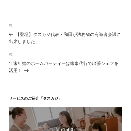
ゴ
リ
ー
投
前
前
稿
の
【登壇】タスカジ代表・和田が法務省の有識者会議に
ナ
投
出席しました。
ビ
稿
ゲ
次
次
の
ー
年末年始のホームパーティーは家事代行で出張シェフを
投
シ
活用！
稿
ョ
ン
サービスのご紹介「タスカジ」