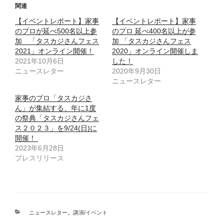
関連
【イベントレポート】家事
【イベントレポート】家事
のプロが延べ500名以上参
のプロ 延べ400名以上が参
加 「タスカジさんフェス
加 「タスカジさんフェス
2021」オンライン開催！
2020」オンライン開催しま
2021年10月6日
した！
ニュースレター
2020年9月30日
ニュースレター
家事のプロ「タスカジさ
ん」が集結する、年に1度
の祭典「タスカジさんフェ
ス２０２３」を9/24(日)に
開催！
2023年6月28日
プレスリリース
カ
ニュースレター
、
講演/イベント
テ