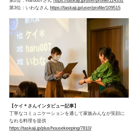
第2位：Haru007さん
https://taskaji.jp/user/profile/114392
第3位：いわなさん
https://taskaji.jp/user/profile/109515
【ケイ＊さんインタビュー記事】
丁寧なコミュニケーションを通して家族みんなが笑顔に
なれる料理を提供
https://taskaji.jp/plus/housekeeping/7810/