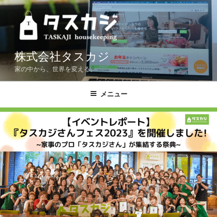
コ
ン
テ
ン
ツ
株式会社タスカジ
へ
家の中から、世界を変える。
ス
キ
メニュー
ッ
プ