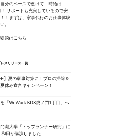
て自分のペースで働けて、時給は
000円！ サポートも充実しているので安
す！！まずは、家事代行のお仕事体験
さい。
体験談はこちら
プレスリリース一覧
OFF】夏の家事対策に！プロの掃除＆
で夏休み宣言キャンペーン！
「WeWork KDX虎ノ門1丁目」へ
専門職大学「トップランナー研究」に
 和田が講演しました