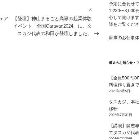
予定に合わせ
次
次
1,230〜3,
の
心して働けま
ェア
【登壇】神山まるごと高専の起業体験
談をご覧くだ
投
イベント「全国Caravan2024」に、タ
稿
スカジ代表の和田が登壇しました。
家事のお仕事
最近のお知らせ・
【全員500円
料理作り置き
2026年8月5日
タスカジ、本社を
移転
2026年7月31日
【講演】開志
てタスカジ代表
2026年7月30日