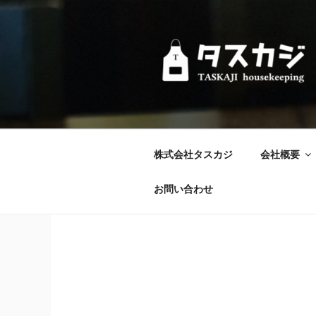
コ
ン
テ
ン
ツ
へ
ス
キ
ッ
株式会社タスカジ
会社概要
プ
お問い合わせ