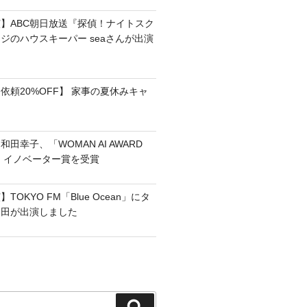
】ABC朝日放送『探偵！ナイトスク
ジのハウスキーパー seaさんが出演
依頼20%OFF】 家事の夏休みキャ
田幸子、「WOMAN AI AWARD
フ・イノベーター賞を受賞
OKYO FM「Blue Ocean」にタ
和田が出演しました
検