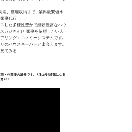
洗濯、整理収納まで､ 業界最安値水
の家事代行
パスした多様性豊かで経験豊富なハウ
タスカジさん)と家事を依頼したい人
アリングエコノミーシステムです｡
リのハウスキーパーと出会えます｡
を見てみる
業前・作業後の風景です。どれだけ綺麗になる
ださい！