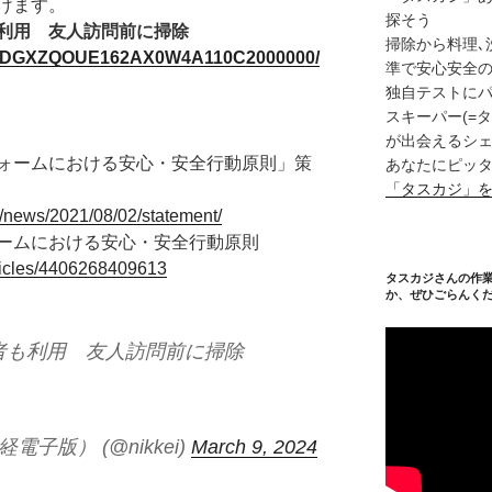
けます。
探そう
利用 友人訪問前に掃除
掃除から料理､
icle/DGXZQOUE162AX0W4A110C2000000/
準で安心安全
独自テストに
スキーパー(=
が出会えるシェ
ォームにおける安心・安全行動原則」策
あなたにピッタ
「タスカジ」
ion/news/2021/08/02/statement/
ームにおける安心・安全行動原則
articles/4406268409613
タスカジさんの作
か、ぜひごらんく
者も利用 友人訪問前に掃除
子版） (@nikkei)
March 9, 2024