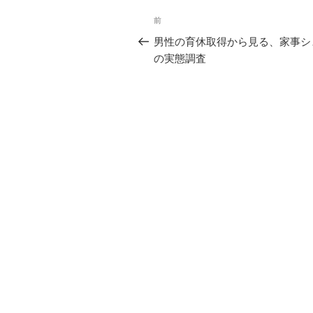
投
前
前
稿
の
男性の育休取得から見る、家事シ
投
の実態調査
ナ
稿
ビ
ゲ
ー
シ
ョ
ン