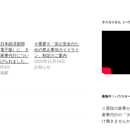
タスカジさん（ハ
】日本経済新聞
※重要※「安心安全のた
・電子版）に、タ
めの禁止事項ガイドライ
の家事代行につい
ン」制定のご案内
上げられました。
2022年11月14日
7月4日
お知らせ
ア掲載
募集中！ハウスキ
☆普段の家事
家事代行の『
け働きません