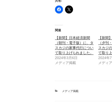
共有:
関連
【新聞】日本経済新聞
【新聞
（朝刊・電子版）に、タ
（夕刊
スカジの家事代行につい
スカジ
て取り上げられました。
て取り
2024年3月6日
2024年
メディア掲載
メディ
カ
メディア掲載
テ
ゴ
リ
ー