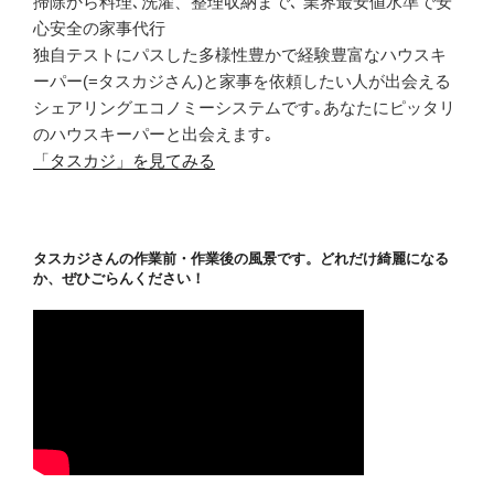
掃除から料理､洗濯、整理収納まで､ 業界最安値水準で安
心安全の家事代行
独自テストにパスした多様性豊かで経験豊富なハウスキ
ーパー(=タスカジさん)と家事を依頼したい人が出会える
シェアリングエコノミーシステムです｡あなたにピッタリ
のハウスキーパーと出会えます｡
「タスカジ」を見てみる
タスカジさんの作業前・作業後の風景です。どれだけ綺麗になる
か、ぜひごらんください！