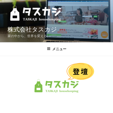
コ
ン
テ
ン
ツ
株式会社タスカジ
へ
家の中から、世界を変える。
ス
キ
メニュー
ッ
プ