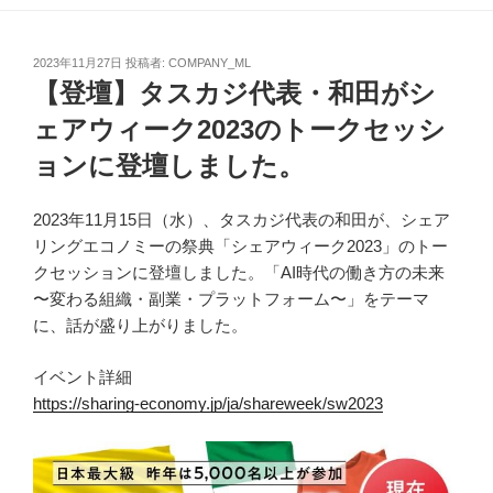
投
2023年11月27日
投稿者:
COMPANY_ML
稿
【登壇】タスカジ代表・和田がシ
日:
ェアウィーク2023のトークセッシ
ョンに登壇しました。
2023年11月15日（水）、タスカジ代表の和田が、シェア
リングエコノミーの祭典「シェアウィーク2023」のトー
クセッションに登壇しました。「AI時代の働き方の未来
〜変わる組織・副業・プラットフォーム〜」をテーマ
に、話が盛り上がりました。
イベント詳細
https://sharing-economy.jp/ja/shareweek/sw2023