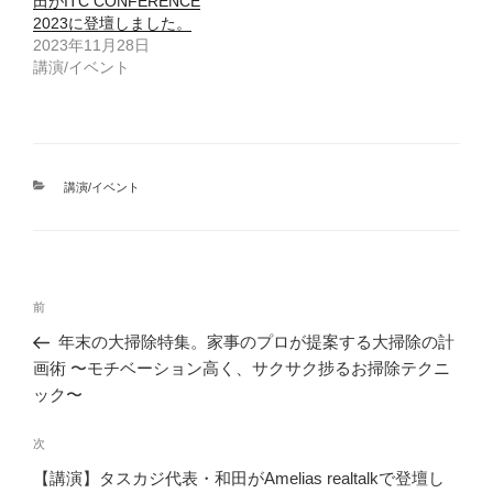
田がITC CONFERENCE
2023に登壇しました。
2023年11月28日
講演/イベント
カ
講演/イベント
テ
ゴ
リ
ー
投
前
前
稿
の
年末の大掃除特集。家事のプロが提案する大掃除の計
ナ
投
画術 〜モチベーション高く、サクサク捗るお掃除テクニ
ビ
稿
ック〜
ゲ
次
次
ー
の
シ
【講演】タスカジ代表・和田がAmelias realtalkで登壇し