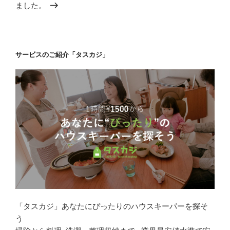
投
ました。
ョ
稿
ン
サービスのご紹介「タスカジ」
「タスカジ」あなたにぴったりのハウスキーパーを探そ
う