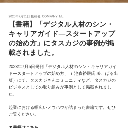
投
2023年7月31日
投稿者:
COMPANY_ML
稿
【書籍】「デジタル人材のシン・
日:
キャリアガイド―スタートアップ
の始め方」にタスカジの事例が掲
載されました。
2023年7月5日発刊「デジタル人材のシン・キャリアガイ
ド―スタートアップの始め方」（ 池森裕毅氏 著、ぱる出
版）にて、タスカジさんコミュニティなど、タスカジの
ビジネスとしての取り組みが事例として掲載されまし
た。
起業における幅広いノウハウが詰まった書籍です。ぜひ
ご覧ください。
▼書籍はこちら