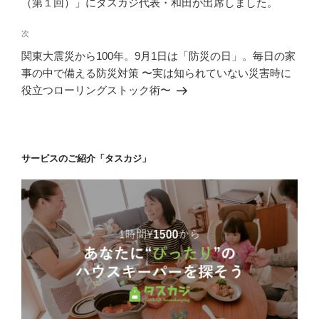
（第１回）」にタスカジ代表・和田が出席しました。
ビ
稿
ゲ
次
次
の
ー
関東大震災から100年。9月1日は「防災の日」。毎日の家
投
シ
事の中で備える防災対策 〜実は知られていない災害時に
稿
役立つローリングストック術〜
ョ
ン
サービスのご紹介「タスカジ」