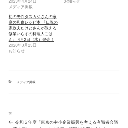
2023年4月24日
お知らせ
メディア掲載
初の男性タスカジさんの家
庭の和食レシピ本 『伝説の
家政夫たけとさんが教える
修業いらずの料理人ごは
ん』 4月2日（木）発売！
2020年3月25日
お知らせ
カ
メディア掲載
テ
ゴ
リ
ー
投
前
前
稿
の
令和５年度「東京の中小企業振興を考える有識者会議
ナ
投