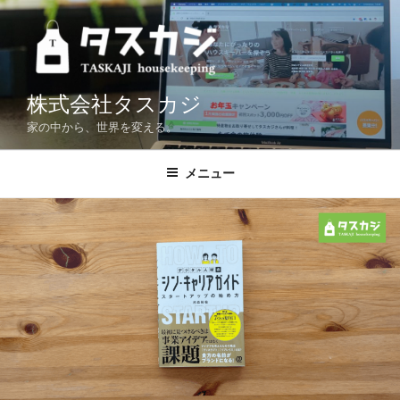
コ
ン
テ
ン
ツ
株式会社タスカジ
へ
家の中から、世界を変える。
ス
キ
メニュー
ッ
プ