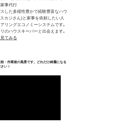
の家事代行
パスした多様性豊かで経験豊富なハウ
タスカジさん)と家事を依頼したい人
アリングエコノミーシステムです｡
リのハウスキーパーと出会えます｡
を見てみる
業前・作業後の風景です。どれだけ綺麗になる
ださい！