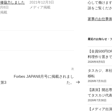
監修協力しました
2021年12月3日
心して働けま
5月8日
メディア掲載
談をご覧くだ
ア掲載
家事のお仕事
最近のお知らせ・
【全員500円
料理作り置き
2026年8月5日
次
次
タスカジ、本社を
の
移転
ん
Forbes JAPAN8月号に掲載されまし
投
2026年7月31日
、第3
た。
稿
【講演】開志
てタスカジ代表
2026年7月30日
【メディア出演