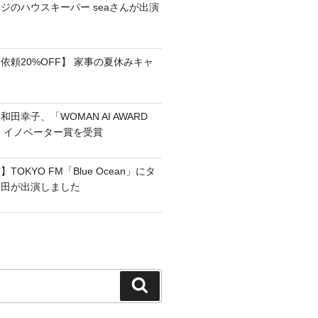
ジのハウスキーパー seaさんが出演
依頼20%OFF】 家事の夏休みキャ
田幸子、「WOMAN AI AWARD
フ・イノベーター賞を受賞
OKYO FM「Blue Ocean」にタ
和田が出演しました
検
索