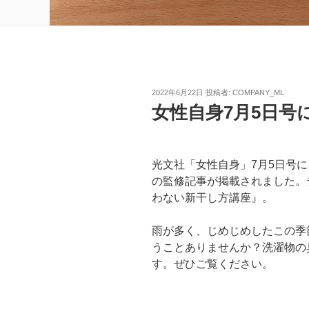
投
2022年6月22日
投稿者:
COMPANY_ML
稿
女性自身7月5日号
日:
光文社「女性自身」7月5日号
の監修記事が掲載されました。
わない新干し方講座』。
雨が多く、じめじめしたこの季
うことありませんか？洗濯物の
す。ぜひご覧ください。