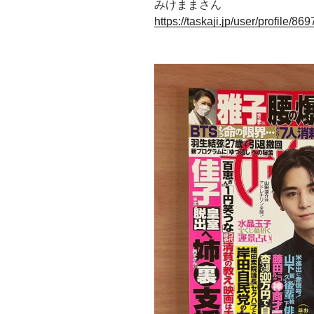
みけままさん
https://taskaji.jp/user/profile/869