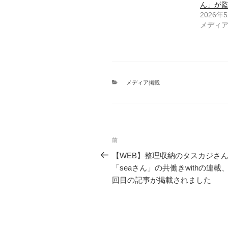
ん」が
2026年
メディ
カ
メディア掲載
テ
ゴ
リ
ー
投
前
前
稿
の
【WEB】整理収納のタスカジさ
投
「seaさん」の共働きwithの連載
ナ
稿
回目の記事が掲載されました
ビ
ゲ
ー