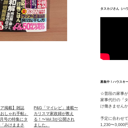
タスカジさん（ハ
募集中！ハウスキ
☆普段の家事
家事代行の『
け働きません
ィア掲載】雑誌
P&G「マイレピ」連載〜
のおしゃれ手帖』
カリスマ家政婦が教え
予定に合わせ
年6月号の特集にタ
る！〜Vol.3が公開され
1,230〜3,
の「みけままさ
ました。