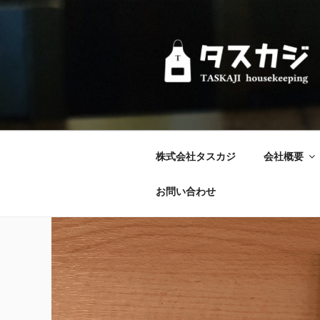
コ
ン
テ
ン
ツ
へ
ス
キ
ッ
株式会社タスカジ
会社概要
プ
お問い合わせ