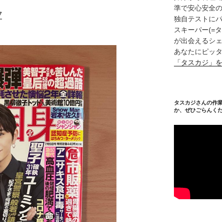
準で安心安全
7
独自テストに
スキーパー(=
が出会えるシェ
あなたにピッタ
「タスカジ」
タスカジさんの作
か、ぜひごらんく