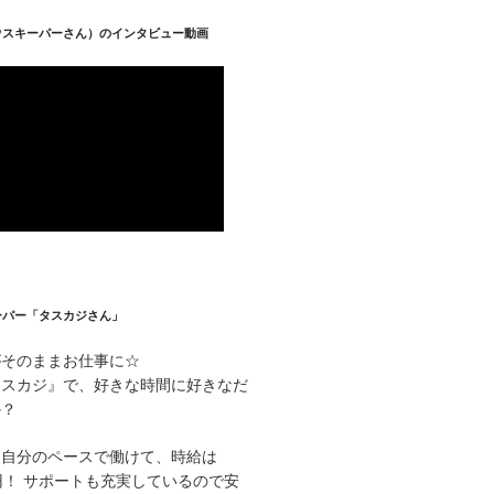
ウスキーパーさん）のインタビュー動画
ーパー「タスカジさん」
がそのままお仕事に☆
タスカジ』で、好きな時間に好きなだ
か？
て自分のペースで働けて、時給は
000円！ サポートも充実しているので安