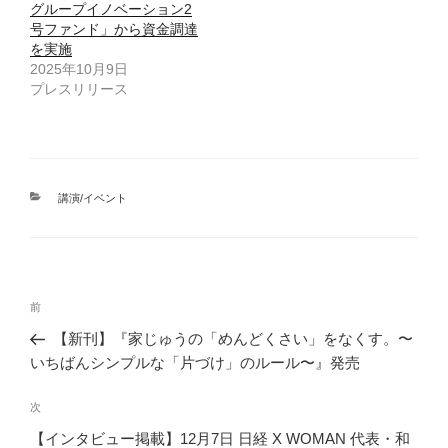
グループイノベーション2
号ファンド」から資金調達
を実施
2025年10月9日
プレスリリース
カ
講演/イベント
テ
ゴ
リ
ー
投
前
前
稿
の
【新刊】『家じゅうの「めんどくさい」をなくす。〜
ナ
投
いちばんシンプルな「片づけ」のルール〜』発売
ビ
稿
ゲ
次
次
の
ー
【インタビュー掲載】12月7日 日経 X WOMAN 代表・和