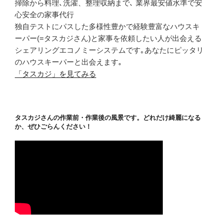
掃除から料理､洗濯、整理収納まで､ 業界最安値水準で安
心安全の家事代行
独自テストにパスした多様性豊かで経験豊富なハウスキ
ーパー(=タスカジさん)と家事を依頼したい人が出会える
シェアリングエコノミーシステムです｡あなたにピッタリ
のハウスキーパーと出会えます｡
「タスカジ」を見てみる
タスカジさんの作業前・作業後の風景です。どれだけ綺麗になる
か、ぜひごらんください！