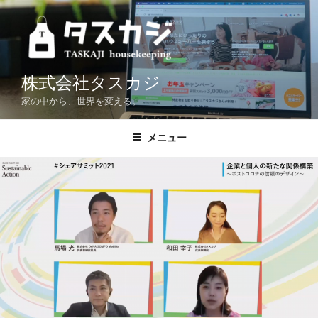
コ
ン
テ
ン
ツ
株式会社タスカジ
へ
家の中から、世界を変える。
ス
キ
メニュー
ッ
プ