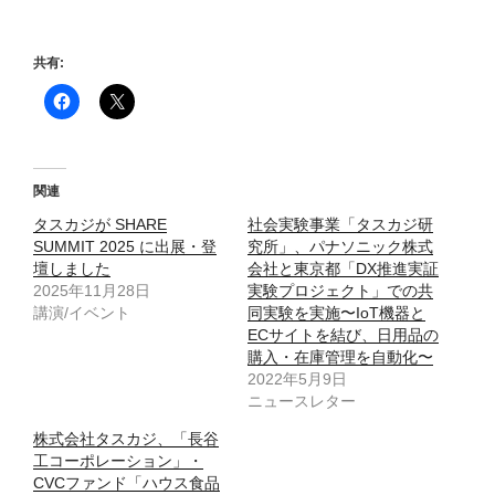
共有:
関連
タスカジが SHARE
社会実験事業「タスカジ研
SUMMIT 2025 に出展・登
究所」、パナソニック株式
壇しました
会社と東京都「DX推進実証
2025年11月28日
実験プロジェクト」での共
講演/イベント
同実験を実施〜IoT機器と
ECサイトを結び、日用品の
購入・在庫管理を自動化〜
2022年5月9日
ニュースレター
株式会社タスカジ、「長谷
工コーポレーション」・
CVCファンド「ハウス食品