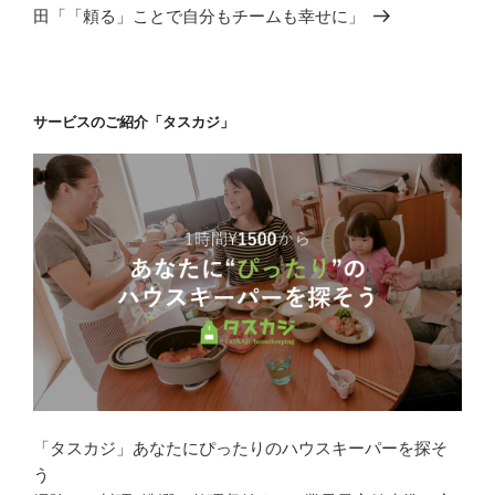
投
シ
田「「頼る」ことで自分もチームも幸せに」
稿
ョ
ン
サービスのご紹介「タスカジ」
「タスカジ」あなたにぴったりのハウスキーパーを探そ
う