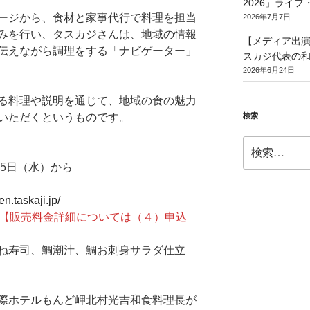
2026」ライ
ージから、食材と家事代行で料理を担当
2026年7月7日
みを行い、タスカジさんは、地域の情報
【メディア出演】T
伝えながら調理をする「ナビゲーター」
スカジ代表の
2026年6月24日
る料理や説明を通じて、地域の食の魅力
検索
いただくというものです。
検
索:
25日（水）から
ken.taskaji.jp/
【販売料金詳細については（４）申込
ね寿司、鯛潮汁、鯛お刺身サラダ仕立
際ホテルもんど岬北村光吉和食料理長が