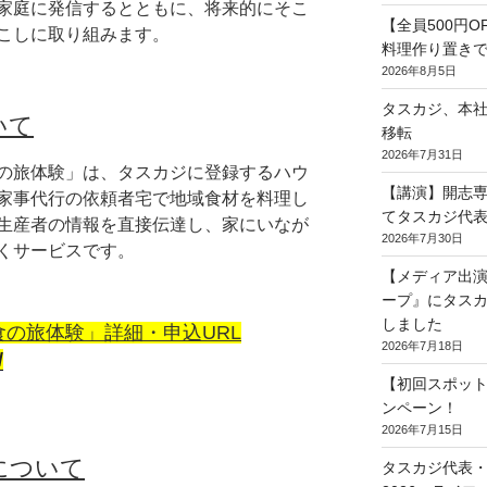
家庭に発信するとともに、将来的にそこ
【全員500円
こしに取り組みます。
料理作り置き
2026年8月5日
タスカジ、本社を
いて
移転
2026年7月31日
の旅体験」は、タスカジに登録するハウ
【講演】開志
家事代行の依頼者宅で地域食材を料理し
てタスカジ代表
生産者の情報を直接伝達し、家にいなが
2026年7月30日
くサービスです。
【メディア出演
ープ』にタスカ
しました
の旅体験」詳細・申込URL
2026年7月18日
/
【初回スポット
ンペーン！
2026年7月15日
について
タスカジ代表・和