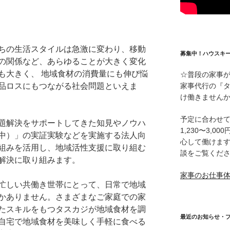
ちの生活スタイルは急激に変わり、移動
募集中！ハウスキ
の関係など、あらゆることが大きく変化
も大きく、 地域食材の消費量にも伸び悩
☆普段の家事
家事代行の『
品ロスにもつながる社会問題といえま
け働きません
予定に合わせ
題解決をサポートしてきた知見やノウハ
1,230〜3,
中）」の実証実験などを実施する法人向
心して働けま
組みを活用し、地域活性支援に取り組む
談をご覧くだ
の解決に取り組みます。
家事のお仕事
忙しい共働き世帯にとって、日常で地域
かありません。さまざまなご家庭での家
たスキルをもつタスカジが地域食材を調
最近のお知らせ・
自宅で地域食材を美味しく手軽に食べる