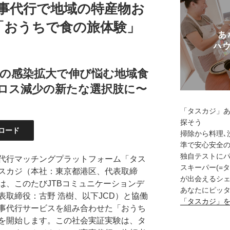
家事代行で地域の特産物お
「おうちで食の旅体験」
の感染拡大で伸び悩む地域食
ロス減少の新たな選択肢に〜
「タスカジ」
探そう
ロード
掃除から料理､
準で安心安全
独自テストに
代行マッチングプラットフォーム「タス
スキーパー(=
スカジ（本社：東京都港区、代表取締
が出会えるシェ
は、このたびJTBコミュニケーションデ
あなたにピッタ
取締役：古野 浩樹、以下JCD）と協働
「タスカジ」
事代行サービスを組み合わせた「おうち
を開始します。この社会実証実験は、タ