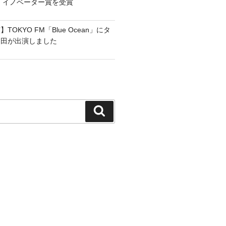
フ・イノベーター賞を受賞
OKYO FM「Blue Ocean」にタ
和田が出演しました
検
索