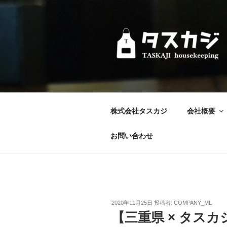
コ
ン
テ
ン
ツ
へ
ス
キ
ッ
株式会社タスカジ
会社概要
プ
お問い合わせ
投
2020年11月25日
投稿者:
COMPANY_ML
稿
【三重県 × タスカ
日: