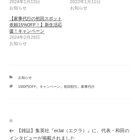
2024年1月13日
2022年1月11日
お知らせ
お知らせ
【家事代行の初回スポット
依頼15%OFF！】新生活応
援！キャンペーン
2024年2月29日
お知らせ
カ
お知らせ
テ
タ
1500円OFF
、
キャンペーン
、
初回割引
、
家事代行
ゴ
グ
リ
ー
投
前
前
稿
の
【雑誌】集英社『eclat（エクラ）』に、代表・和田の
ナ
投
インタビューが掲載されました