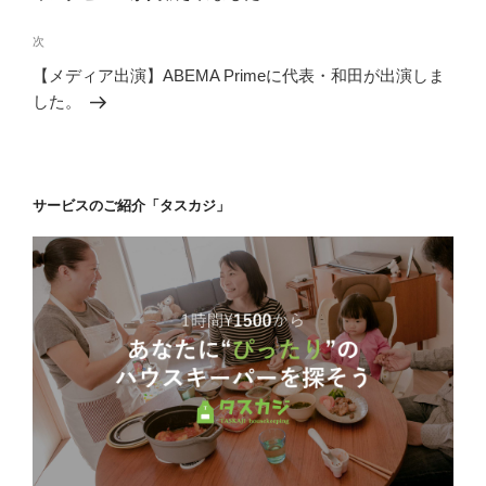
ビ
稿
ゲ
次
次
の
ー
【メディア出演】ABEMA Primeに代表・和田が出演しま
投
シ
した。
稿
ョ
ン
サービスのご紹介「タスカジ」