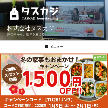
コ
ン
テ
ン
ツ
株式会社タスカジ
へ
家の中から、世界を変える。
ス
キ
メニュー
ッ
プ