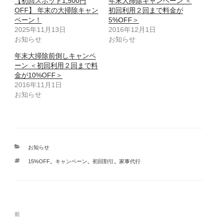
【初回スポット1,500円
年末大掃除キャンペーン ＜
OFF】 年末の大掃除キャン
初回利用２回まで料金が
ペーン！
5%OFF＞
2025年11月13日
2016年12月1日
お知らせ
お知らせ
年末大掃除前倒しキャンペ
ーン ＜初回利用２回まで料
金が10%OFF＞
2016年11月1日
お知らせ
カ
お知らせ
テ
タ
15%OFF
、
キャンペーン
、
初回割引
、
家事代行
ゴ
グ
リ
ー
投
前
前