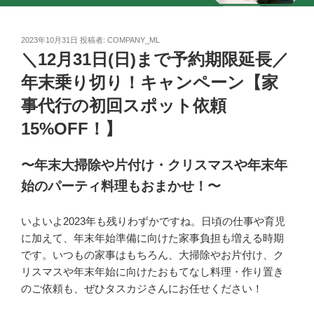
投
2023年10月31日
投稿者:
COMPANY_ML
稿
＼12月31日(日)まで予約期限延長／
日:
年末乗り切り！キャンペーン【家
事代行の初回スポット依頼
15%OFF！】
〜年末大掃除や片付け・クリスマスや年末年
始のパーティ料理
もおまかせ！
〜
いよいよ2023年も残りわずかですね。日頃の仕事や育児
に加えて、年末年始準備に向けた家事負担も増える時期
です。いつもの家事はもちろん、大掃除やお片付け、ク
リスマスや年末年始に向けたおもてなし料理・作り置き
のご依頼も、ぜひタスカジさんにお任せください！