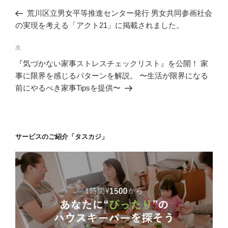
稿
の
荒川区立男女平等推進センター発行 男女共同参画社会
ナ
投
の実現を考える「アクト21」に掲載されました。
ビ
稿
ゲ
次
次
の
ー
『気づかない家事ストレスチェックリスト』を公開！ 家
投
シ
事に限界を感じるパターンを解説。 〜生活が限界になる
稿
前にやるべき家事Tipsを提供〜
ョ
ン
サービスのご紹介「タスカジ」