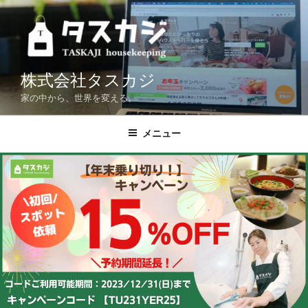
コ
ン
テ
ン
ツ
株式会社タスカジ
へ
家の中から、世界を変える。
ス
キ
メニュー
ッ
プ