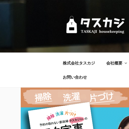
コ
ン
テ
ン
ツ
へ
ス
キ
ッ
株式会社タスカジ
会社概要
プ
お問い合わせ