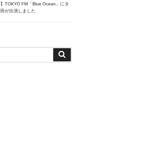
OKYO FM「Blue Ocean」にタ
和田が出演しました
検
索