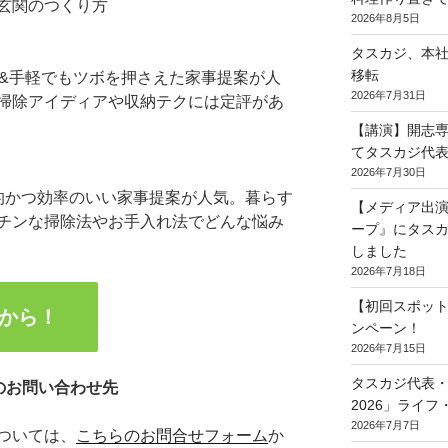
玄関のつくり方
2026年8月5日
タスカジ、本社を
移転
短&手軽でもツボを押さえた家事提案が人
2026年7月31日
掃除アイディアや収納テクには定評があ
【講演】開志
てタスカジ代表
2026年7月30日
的かつ効率のいい家事提案が人気。暮らす
【メディア出演
チンな掃除法やお手入れ法でどんな悩み
ープ』にタスカ
しました
2026年7月18日
【初回スポット
らから！
ンペーン！
2026年7月15日
タスカジ代表・和
のお問い合わせ先
2026」ライ
2026年7月7日
ついては、
こちらのお問合せフォーム
か