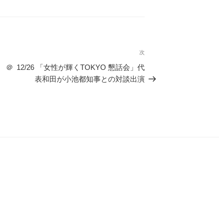
次
次
の
 ＠
12/26 「女性が輝くTOKYO 懇話会」代
投
表和田が小池都知事との対談出演
稿