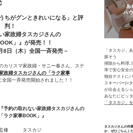
売
うちがグンときれいになる」と評
判！
い家政婦タスカジさんの
OOK」』が発売！！
「タスカジ」
月8日（木）全国一斉発売－
探そう
掃除から料理､
のカリスマ家政婦・サニー春さん、ステ
準で安心安全
家政婦タスカジさんの「ラク家事
独自テストに
）に全国一斉発売開始されました！！
スキーパー(=
が出会えるシェ
あなたにピッタ
「タスカジ」
『予約の取れない家政婦タスカジさんの
「ラク家事BOOK」
』
タスカジさんの作
監修 タスカジ
か、ぜひごらんく