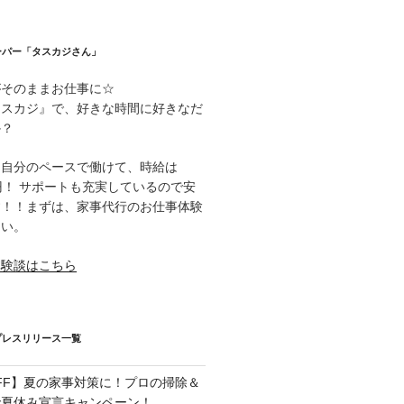
ーパー「タスカジさん」
がそのままお仕事に☆
タスカジ』で、好きな時間に好きなだ
か？
て自分のペースで働けて、時給は
000円！ サポートも充実しているので安
す！！まずは、家事代行のお仕事体験
さい。
体験談はこちら
プレスリリース一覧
OFF】夏の家事対策に！プロの掃除＆
で夏休み宣言キャンペーン！