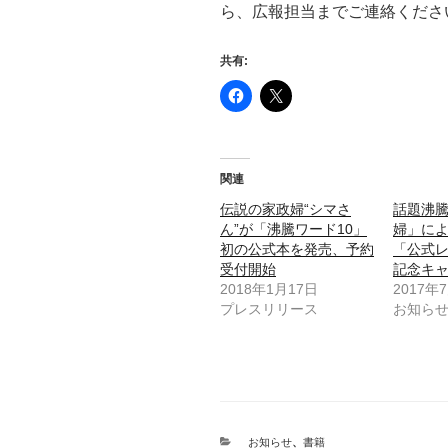
ら、広報担当までご連絡くださ
共有:
関連
伝説の家政婦“シマさ
話題沸
ん”が「沸騰ワード10」
婦」に
初の公式本を発売、予約
「公式
受付開始
記念キ
2018年1月17日
2017年
プレスリリース
お知ら
カ
お知らせ
、
書籍