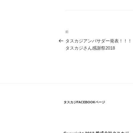
テ
ゴ
リ
ー
投
前
前
稿
の
タスカジアンバサダー発表！！！
投
タスカジさん感謝祭2018
ナ
稿
ビ
ゲ
ー
シ
ョ
タスカジFACEBOOKページ
ン