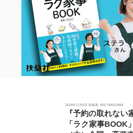
投
2018年11月6日
投稿者:
AYA.TAKIGAWA
稿
『予約の取れない
日:
「ラク家事BOOK