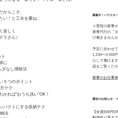
だからこそ、
募集中！ハウスキ
たい！と工夫を重ね、
☆普段の家事
く楽しく
家事代行の『
テラさん）
け働きません
予定に合わせ
1,230〜3,
ント
心して働けま
除に
談をご覧くだ
ムダなし掃除法
家事のお仕事
い５つのポイント
し方テク
かれば“おうち洗い”OK！
最近のお知らせ・
ンパクトにする収納テク
【全員500円
収納法
料理作り置き