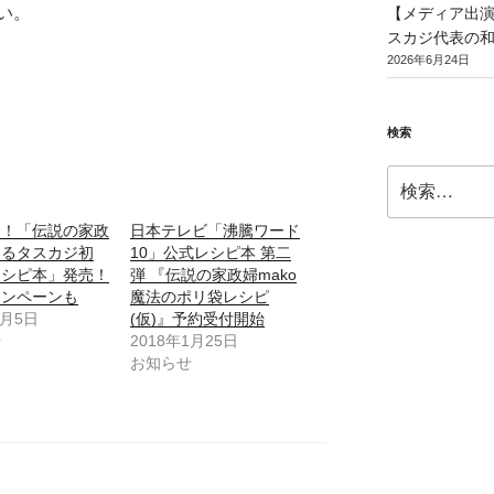
い。
【メディア出演】T
スカジ代表の
2026年6月24日
検索
検
索:
騰！「伝説の家政
日本テレビ「沸騰ワード
よるタスカジ初
10」公式レシピ本 第二
レシピ本」発売！
弾 『伝説の家政婦mako
ャンペーンも
魔法のポリ袋レシピ
7月5日
(仮)』予約受付開始
せ
2018年1月25日
お知らせ