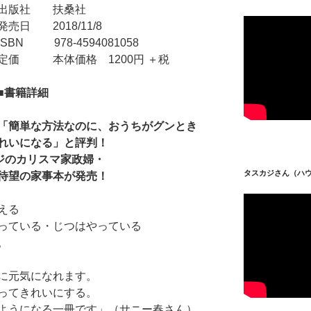
出版社 扶桑社
発売日 2018/11/8
ISBN 978-4594081058
定価 本体価格 1200円 ＋税
■書籍詳細
「簡単な方法なのに、おうちがグンとき
れいになる」と評判！
ジのカリスマ家政婦・
タスカジさん（ハ
待望の家事本が発売！
える
っている・じつはやっている
。
に元気になれます。
ってきれいにする。
ようになる一冊です」（サニー春さん）