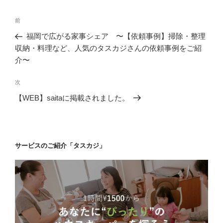
ー
投
前
前
稿
の
福岡で広がる家事シェア 〜【依頼事例】掃除・整理
ナ
投
収納・料理など、人気のタスカジさんの依頼事例をご紹
ビ
稿
介〜
ゲ
次
次
ー
の
シ
【WEB】saitaに掲載されました。
投
ョ
稿
ン
サービスのご紹介「タスカジ」