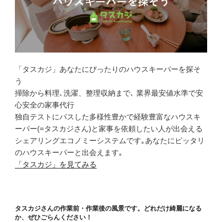
「タスカジ」あなたにぴったりのハウスキーパーを探そ
う
掃除から料理､洗濯、整理収納まで､ 業界最安値水準で安
心安全の家事代行
独自テストにパスした多様性豊かで経験豊富なハウスキ
ーパー(=タスカジさん)と家事を依頼したい人が出会える
シェアリングエコノミーシステムです｡あなたにピッタリ
のハウスキーパーと出会えます｡
「タスカジ」を見てみる
タスカジさんの作業前・作業後の風景です。どれだけ綺麗になる
か、ぜひごらんください！