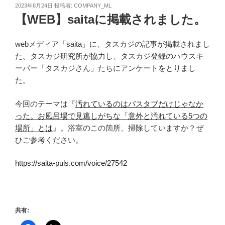
投
2023年8月24日
投稿者:
COMPANY_ML
稿
【WEB】saitaに掲載されました。
日:
webメディア「saita」に、タスカジの記事が掲載されまし
た。タスカジ研究所が協力し、タスカジ登録のハウスキ
ーパー「タスカジさん」たちにアンケートをとりまし
た。
今回のテーマは『
汚れているのはバスタブだけじゃなか
った。お風呂場で見逃しがちな「意外と汚れている5つの
場所」とは
』。浴室のこの箇所、掃除していますか？ぜ
ひご参考ください。
https://saita-puls.com/voice/27542
共有: