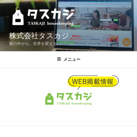
コ
ン
テ
ン
ツ
株式会社タスカジ
へ
家の中から、世界を変える。
ス
キ
メニュー
ッ
プ