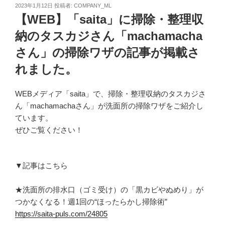
投
2023年1月12日
投稿者:
COMPANY_ML
稿
【WEB】「saita」に掃除・整理収
日:
納のタスカジさん「machamacha
さん」の掃除ワザの記事が掲載さ
れました。
WEB
メディア「
saita
」で、掃除・整理収納のタスカジさ
ん「
machamacha
さん」が洗面所の掃除ワザをご紹介し
ています。
ぜひご覧ください！
▼記事はこちら
★洗面所の排水口（ゴミ受け）の「黒カビやぬめり」が
つかなくなる！週1回の“ほったらかし掃除術”
https://saita-puls.com/24805