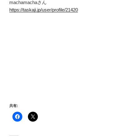
machamachaさん
https://taskaji.jp/user/profile/21420
共有: