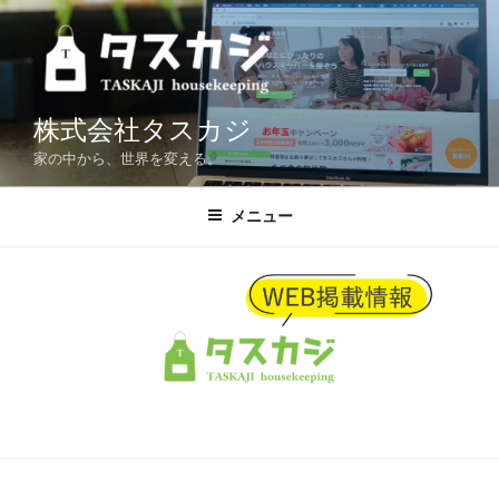
コ
ン
テ
ン
ツ
株式会社タスカジ
へ
家の中から、世界を変える。
ス
キ
メニュー
ッ
プ