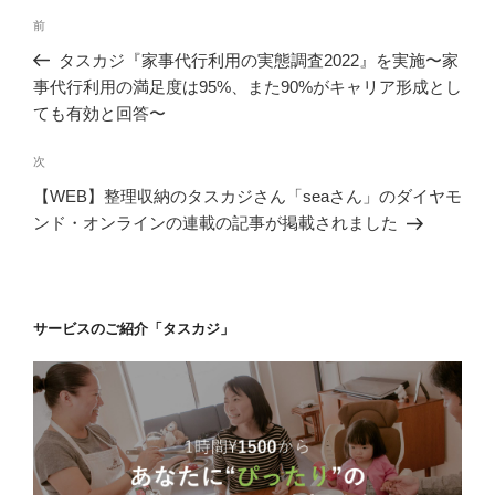
投
前
前
稿
の
タスカジ『家事代行利用の実態調査2022』を実施〜家
ナ
投
事代行利用の満足度は95%、また90%がキャリア形成とし
ビ
稿
ても有効と回答〜
ゲ
次
次
ー
の
シ
【WEB】整理収納のタスカジさん「seaさん」のダイヤモ
投
ンド・オンラインの連載の記事が掲載されました
ョ
稿
ン
サービスのご紹介「タスカジ」