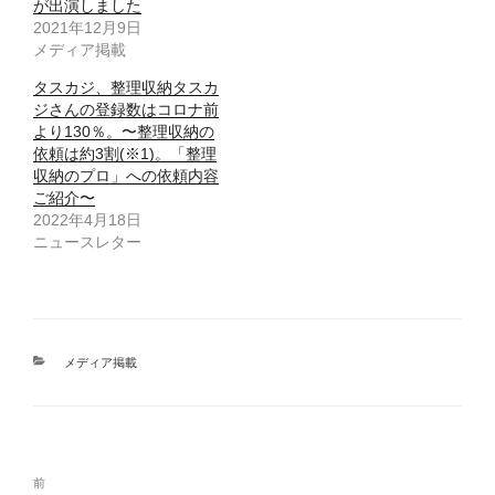
が出演しました
2021年12月9日
メディア掲載
タスカジ、整理収納タスカ
ジさんの登録数はコロナ前
より130％。〜整理収納の
依頼は約3割(※1)。「整理
収納のプロ」への依頼内容
ご紹介〜
2022年4月18日
ニュースレター
カ
メディア掲載
テ
ゴ
リ
ー
投
前
前