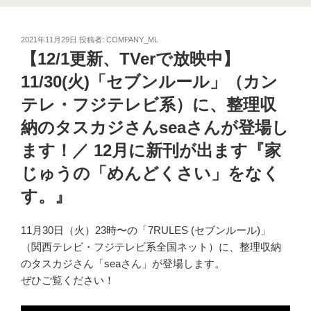
投
2021年11月29日
投稿者:
COMPANY_ML
稿
【12/1更新、TVerで放映中】
日:
11/30(火)「セブンルール」（カン
テレ・フジテレビ系）に、整理収
納のタスカジさんseaさんが登場し
ます！／ 12月に新刊が出ます『家
じゅうの「めんどくさい」をなく
す。』
11月30日（火）23時〜の「7RULES (セブンルール)」
（関西テレビ・フジテレビ系全国ネット）に、整理収納
のタスカジさん「seaさん」が登場します。
ぜひご覧ください！