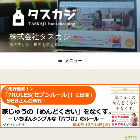
コ
ン
テ
ン
ツ
株式会社タスカジ
へ
家の中から、世界を変える。
ス
キ
メニュー
ッ
プ