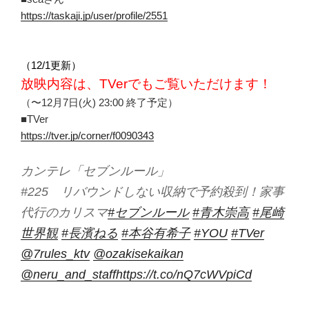
https://taskaji.jp/user/profile/2551
（12/1更新）
放映内容は、TVerでもご覧いただけます！
（〜12月7日(火) 23:00 終了予定）
■TVer
https://tver.jp/corner/f0090343
カンテレ「セブンルール」
#225 リバウンドしない収納で予約殺到！家事
代行のカリスマ
#セブンルール
#青木崇高
#尾崎
世界観
#長濱ねる
#本谷有希子
#YOU
#TVer
@7rules_ktv
@ozakisekaikan
@neru_and_staff
https://t.co/nQ7cWVpiCd