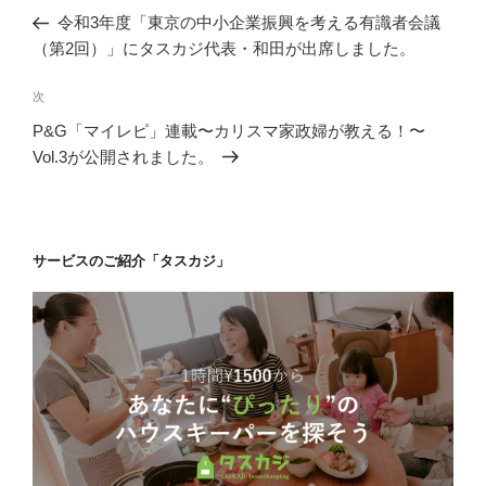
稿
の
令和3年度「東京の中小企業振興を考える有識者会議
ナ
投
（第2回）」にタスカジ代表・和田が出席しました。
ビ
稿
ゲ
次
次
の
ー
P&G「マイレピ」連載〜カリスマ家政婦が教える！〜
投
シ
Vol.3が公開されました。
稿
ョ
ン
サービスのご紹介「タスカジ」