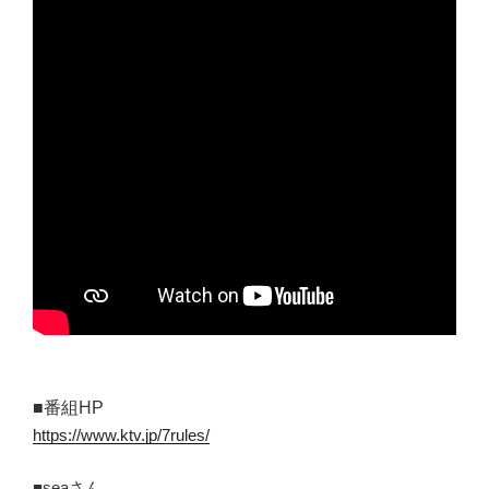
■番組HP
https://www.ktv.jp/7rules/
■seaさん