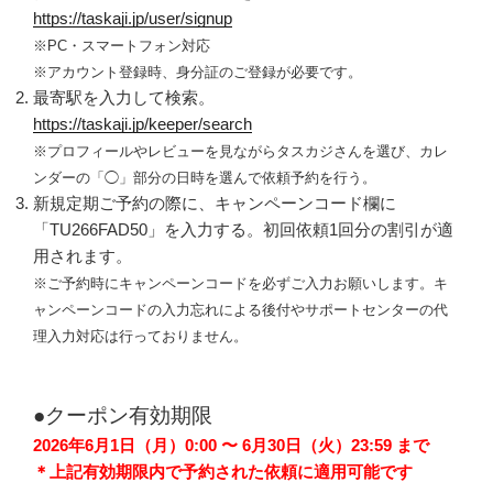
https://taskaji.jp/user/signup
※PC・スマートフォン対応
※アカウント登録時、身分証のご登録が必要です。
最寄駅を入力して検索。
https://taskaji.jp/keeper/search
※
プロフィールやレビューを見ながらタスカジさんを選び、カレ
ンダーの「◯」部分の日時を選んで依頼予約を行う。
新規定期ご予約の際に、キャンペーンコード欄に
「TU266FAD50」を入力する。初回依頼1回分の割引が適
用されます。
※ご予約時にキャンペーンコードを必ずご入力お願いします。キ
ャンペーンコードの入力忘れによる後付やサポートセンターの代
理入力対応は行っておりません。
●クーポン有効期限
2026年6月1日（月）0:00 〜 6月30日（火）23:59 まで
＊上記有効期限内で予約された依頼に適用可能です