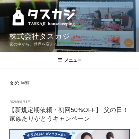
コ
ン
テ
ン
ツ
株式会社タスカジ
へ
家の中から、世界を変える。
ス
キ
メニュー
ッ
プ
タグ:
半額
投
2026年6月1日
稿
【新規定期依頼・初回50%OFF】 父の日！
日:
家族ありがとうキャンペーン