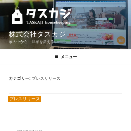
コ
ン
テ
ン
ツ
株式会社タスカジ
へ
家の中から、世界を変える。
ス
キ
メニュー
ッ
プ
カテゴリー:
プレスリリース
プレスリリース