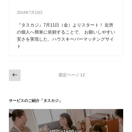
2014年7月10日
『タスカジ』7月11日（金）よりスタート！ 近所
の個人へ簡単に依頼することで、 お願いしやすい
安さを実現した、ハウスキーパーマッチングサイ
ト
投
前
固定ページ
12
の
稿
ペ
の
ー
ペ
サービスのご紹介「タスカジ」
ジ
ー
ジ
送
り