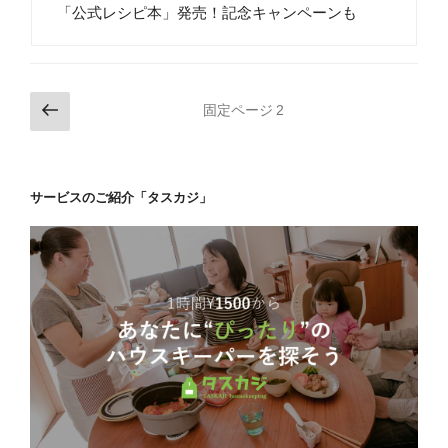
「公式レシピ本」発売！記念キャンペーンも
投
前
固定ページ
2
の
稿
ペ
の
ー
ペ
サービスのご紹介「タスカジ」
ジ
ー
ジ
送
り