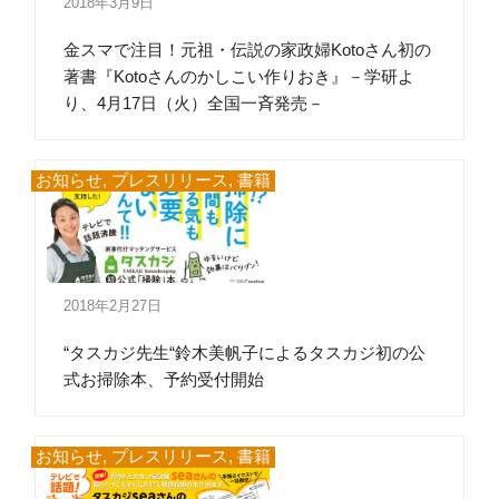
2018年3月9日
金スマで注目！元祖・伝説の家政婦Kotoさん初の
著書『Kotoさんのかしこい作りおき』－学研よ
り、4月17日（火）全国一斉発売－
お知らせ
,
プレスリリース
,
書籍
2018年2月27日
“タスカジ先生“鈴木美帆子によるタスカジ初の公
式お掃除本、予約受付開始
お知らせ
,
プレスリリース
,
書籍