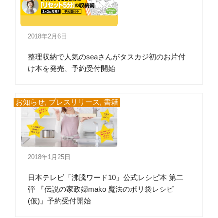
2018年2月6日
整理収納で人気のseaさんがタスカジ初のお片付
け本を発売、予約受付開始
お知らせ
,
プレスリリース
,
書籍
2018年1月25日
日本テレビ「沸騰ワード10」公式レシピ本 第二
弾 『伝説の家政婦mako 魔法のポリ袋レシピ
(仮)』予約受付開始