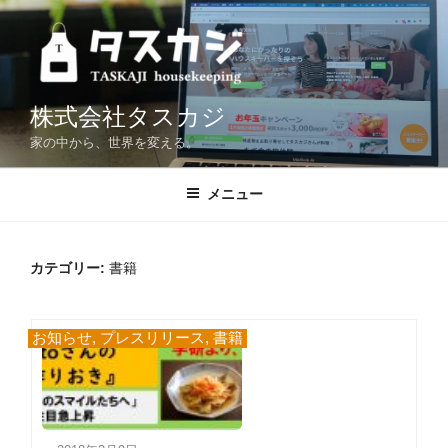
コ
ン
テ
ン
ツ
株式会社タスカジ
へ
家の中から、世界を変える。
ス
キ
メニュー
ッ
プ
カテゴリー:
書籍
お知らせ
,
プレスリリース
,
書籍